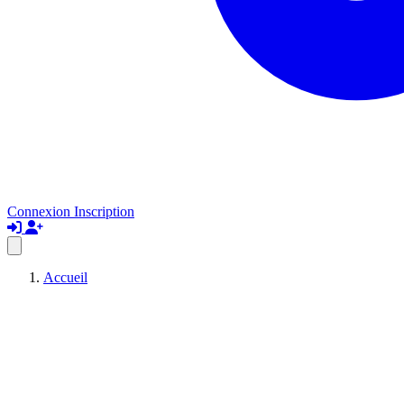
Connexion
Inscription
Accueil